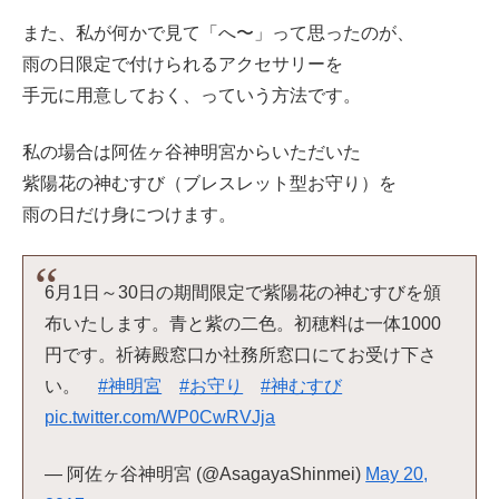
また、私が何かで見て「へ〜」って思ったのが、
雨の日限定で付けられるアクセサリーを
手元に用意しておく、っていう方法です。
私の場合は阿佐ヶ谷神明宮からいただいた
紫陽花の神むすび（ブレスレット型お守り）を
雨の日だけ身につけます。
6月1日～30日の期間限定で紫陽花の神むすびを頒
布いたします。青と紫の二色。初穂料は一体1000
円です。祈祷殿窓口か社務所窓口にてお受け下さ
い。
#神明宮
#お守り
#神むすび
pic.twitter.com/WP0CwRVJja
— 阿佐ヶ谷神明宮 (@AsagayaShinmei)
May 20,