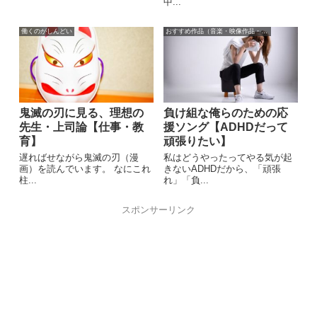
中...
働くのがしんどい
おすすめ作品（音楽・映像作品・本）
鬼滅の刃に見る、理想の
負け組な俺らのための応
先生・上司論【仕事・教
援ソング【ADHDだって
育】
頑張りたい】
遅ればせながら鬼滅の刃（漫
私はどうやったってやる気が起
画）を読んでいます。 なにこれ
きないADHDだから、「頑張
柱...
れ」「負...
スポンサーリンク