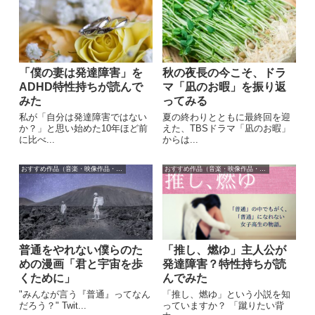
「僕の妻は発達障害」を
秋の夜長の今こそ、ドラ
ADHD特性持ちが読んで
マ「凪のお暇」を振り返
みた
ってみる
私が「自分は発達障害ではない
夏の終わりとともに最終回を迎
か？」と思い始めた10年ほど前
えた、TBSドラマ「凪のお暇」
に比べ...
からは...
おすすめ作品（音楽・映像作品・本）
おすすめ作品（音楽・映像作品・本）
普通をやれない僕らのた
「推し、燃ゆ」主人公が
めの漫画「君と宇宙を歩
発達障害？特性持ちが読
くために」
んでみた
"みんなが言う『普通』ってなん
「推し、燃ゆ」という小説を知
だろう？" Twit...
っていますか？ 「蹴りたい背