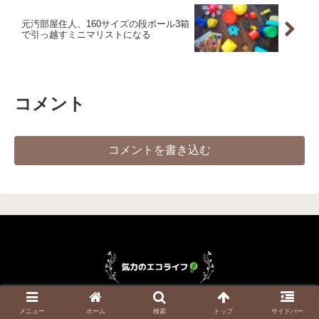
元汚部屋住人、160サイズの段ボール3箱
で引っ越すミニマリストになる
コメント
コメントを書き込む
© 2019 気力のエコライフ.
メニュー
ホーム
検索
トップ
サイドバー