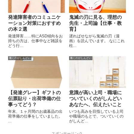
発達障害者のコミュニケ
鬼滅の刃に見る、理想の
ーション対策におすすめ
先生・上司論【仕事・教
の本２選
育】
発達障害……特にASD傾向をお
遅ればせながら鬼滅の刃（漫
持ちの方は、仕事中など雑談を
画）を読んでいます。 なにこれ
どう行...
柱...
働くのがしんどい
働くのがしんどい
【発達グレー】ギフトの
意識が高い上司・職場に
伝票貼り・出荷準備の仕
ついていくのがしんどい
事ってどう？
あなたへ、伝えたいこと
年末、１ヶ月間のお歳暮品の出
いつも高みを目指している上司
荷準備の仕事をしていました。
や職場のもとで、ついていくの
...
がしんど...
スポンサーリンク