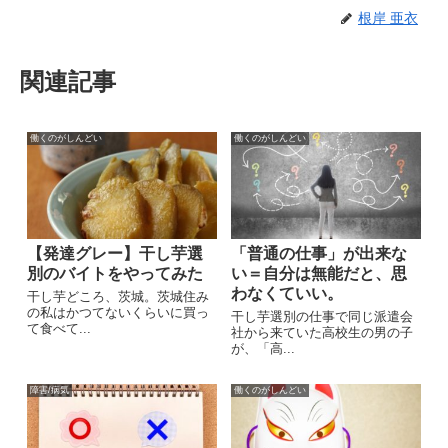
根岸 亜衣
関連記事
働くのがしんどい
働くのがしんどい
【発達グレー】干し芋選
「普通の仕事」が出来な
別のバイトをやってみた
い＝自分は無能だと、思
わなくていい。
干し芋どころ、茨城。茨城住み
の私はかつてないくらいに買っ
干し芋選別の仕事で同じ派遣会
て食べて...
社から来ていた高校生の男の子
が、「高...
障害/病気
働くのがしんどい