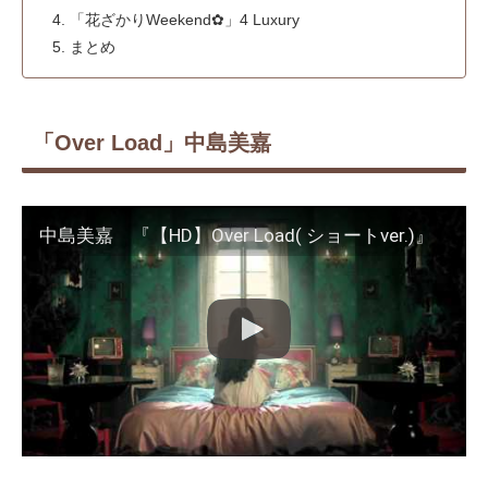
「花ざかりWeekend✿」4 Luxury
まとめ
「Over Load」中島美嘉
中島美嘉 『【HD】Over Load( ショートver.)』