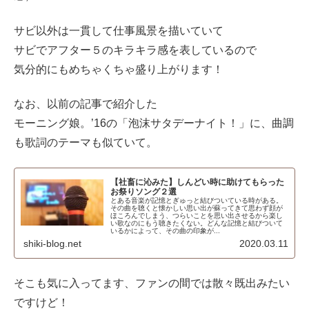
サビ以外は一貫して仕事風景を描いていて
サビでアフター５のキラキラ感を表しているので
気分的にもめちゃくちゃ盛り上がります！
なお、以前の記事で紹介した
モーニング娘。’16の「泡沫サタデーナイト！」に、曲調
も歌詞のテーマも似ていて。
【社畜に沁みた】しんどい時に助けてもらった
お祭りソング２選
とある音楽が記憶とぎゅっと結びついている時がある。
その曲を聴くと懐かしい思い出が蘇ってきて思わず顔が
ほころんでしまう、つらいことを思い出させるから楽し
い歌なのにもう聴きたくない。どんな記憶と結びついて
いるかによって、その曲の印象が...
shiki-blog.net
2020.03.11
そこも気に入ってます、ファンの間では散々既出みたい
ですけど！